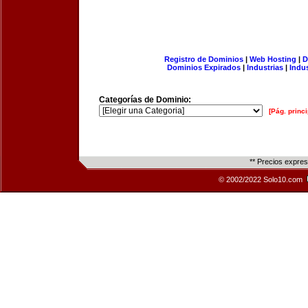
Registro de Dominios
|
Web Hosting
|
D
Dominios Expirados
|
Industrias
|
Indu
Categorías de Dominio:
[Pág. princi
** Precios expre
© 2002/2022 Solo10.com