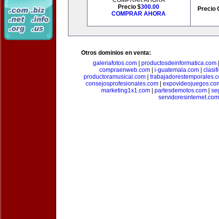
COMPRAR AHORA
Precio $
300.00
Precio 
COMPRAR AHORA
Otros dominios en venta:
galeriafotos.com
|
productosdeinformatica.com
compraenweb.com
|
i-guatemala.com
|
clasi
productoramusical.com
|
trabajadorestemporales.
consejosprofesionales.com
|
expovideojuegos.co
marketing1x1.com
|
partesdemotos.com
|
se
servidoresinternet.com