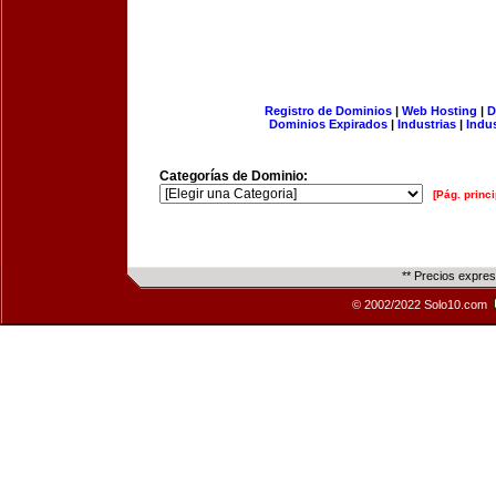
Registro de Dominios
|
Web Hosting
|
D
Dominios Expirados
|
Industrias
|
Indu
Categorías de Dominio:
[Pág. princi
** Precios expre
© 2002/2022 Solo10.com