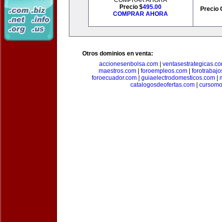
COMPRAR AHORA
Precio $
495.00
Precio 
COMPRAR AHORA
Otros dominios en venta:
accionesenbolsa.com
|
ventasestrategicas.c
maestros.com
|
foroempleos.com
|
forotrabaj
foroecuador.com
|
guiaelectrodomesticos.com
|
catalogosdeofertas.com
|
cursomo