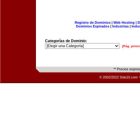
Registro de Dominios
|
Web Hosting
|
D
Dominios Expirados
|
Industrias
|
Indu
Categorías de Dominio:
[Pág. princi
** Precios expre
© 2002/2022 Solo10.com