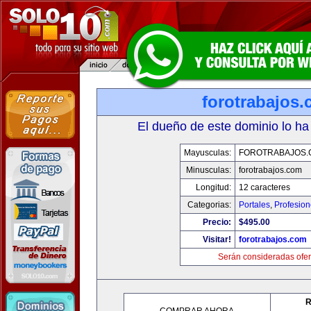
forotrabajos
El dueño de este dominio lo ha
Mayusculas:
FOROTRABAJOS.
Minusculas:
forotrabajos.com
Longitud:
12 caracteres
Categorias:
Portales
,
Profesio
Precio:
$495.00
Visitar!
forotrabajos.com
Serán consideradas ofer
R