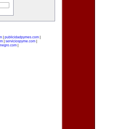
om
|
publicidadpymes.com
|
om
|
serviciospyme.com
|
onegro.com
|