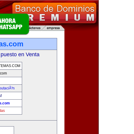
mas.com
 puesto en Venta
TEMAS.COM
.com
putaciÃ³n
!
as.com
tas