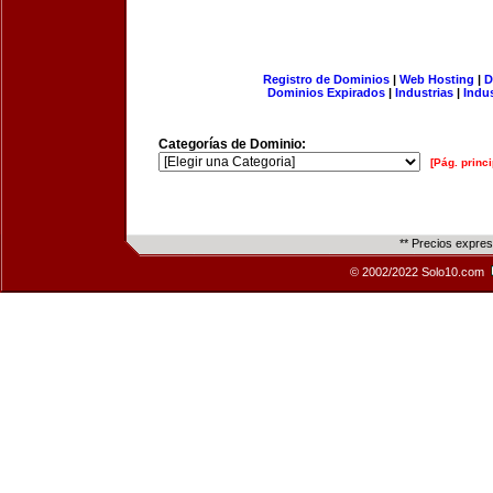
Registro de Dominios
|
Web Hosting
|
D
Dominios Expirados
|
Industrias
|
Indu
Categorías de Dominio:
[Pág. princi
** Precios expre
© 2002/2022 Solo10.com