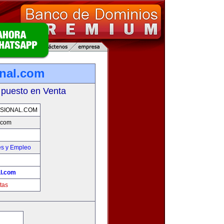
onal.com
 puesto en Venta
SIONAL.COM
l.com
es y Empleo
al.com
tas