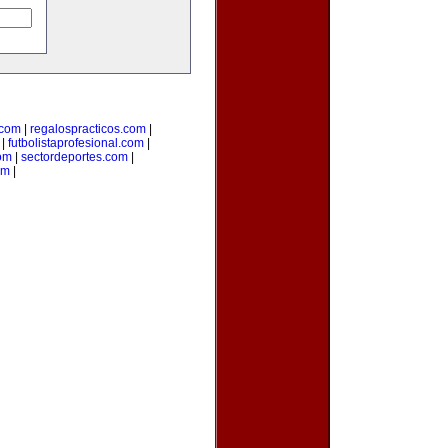
com
|
regalospracticos.com
|
|
futbolistaprofesional.com
|
om
|
sectordeportes.com
|
om
|