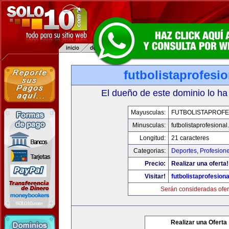
futbolistaprofesi
El dueño de este dominio lo ha
Mayusculas:
FUTBOLISTAPROFE
Minusculas:
futbolistaprofesiona
Longitud:
21 caracteres
Categorias:
Deportes
,
Profesion
Precio:
Realizar una oferta!
Visitar!
futbolistaprofesion
Serán consideradas ofer
Realizar una Oferta