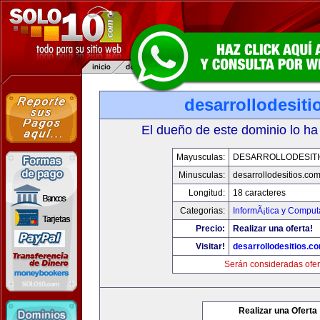
desarrollodesit
El dueño de este dominio lo ha
Mayusculas:
DESARROLLODESIT
Minusculas:
desarrollodesitios.co
Longitud:
18 caracteres
Categorias:
InformÃ¡tica y Comput
Precio:
Realizar una oferta!
Visitar!
desarrollodesitios.c
Serán consideradas ofer
Realizar una Oferta