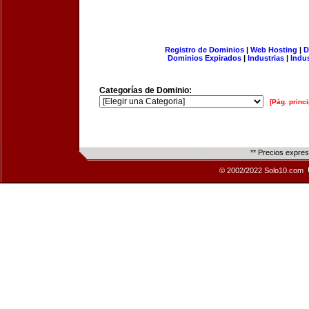
Registro de Dominios
|
Web Hosting
|
D
Dominios Expirados
|
Industrias
|
Indu
Categorías de Dominio:
[Pág. princi
** Precios expre
© 2002/2022 Solo10.com