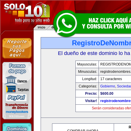
RegistroDeNomb
El dueño de este dominio lo ha
Mayusculas:
REGISTRODENO
Minusculas:
registrodenombres
Longitud:
17 caracteres
Categorias:
Gobierno
,
Socieda
Precio:
$600.00
Visitar!
registrodenombr
Serán consideradas ofer
R