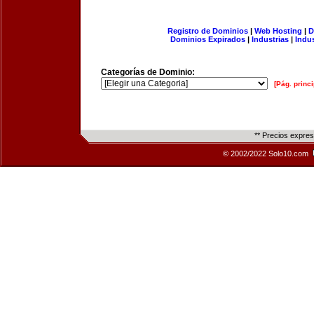
Registro de Dominios
|
Web Hosting
|
D
Dominios Expirados
|
Industrias
|
Indu
Categorías de Dominio:
[Pág. princi
** Precios expre
© 2002/2022 Solo10.com