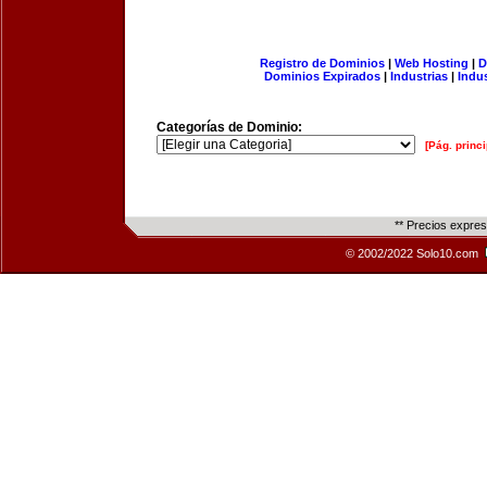
Registro de Dominios
|
Web Hosting
|
D
Dominios Expirados
|
Industrias
|
Indu
Categorías de Dominio:
[Pág. princi
** Precios expre
© 2002/2022 Solo10.com