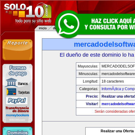
mercadodelsoftw
El dueño de este dominio lo ha
Mayusculas:
MERCADODELSOF
Minusculas:
mercadodelsoftwar
Longitud:
18 caracteres
Categorias:
InformÃ¡tica y Comp
Precio:
Realizar una oferta
Visitar!
mercadodelsoftwa
Serán consideradas ofer
Realizar una Oferta