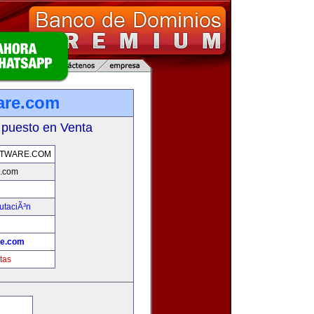
are.com
 puesto en Venta
TWARE.COM
e.com
utaciÃ³n
!
re.com
tas