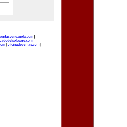
ventasvenezuela.com
|
cadodelsoftware.com
|
com
|
oficinadeventas.com
|