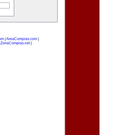
om
|
AreaCompras.com
|
|
ZonaCompras.net
|