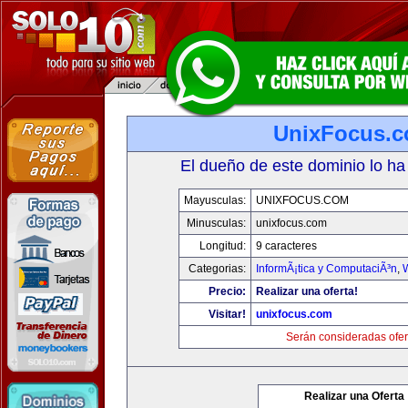
UnixFocus.
El dueño de este dominio lo ha
Mayusculas:
UNIXFOCUS.COM
Minusculas:
unixfocus.com
Longitud:
9 caracteres
Categorias:
InformÃ¡tica y ComputaciÃ³n
,
Precio:
Realizar una oferta!
Visitar!
unixfocus.com
Serán consideradas ofer
Realizar una Oferta