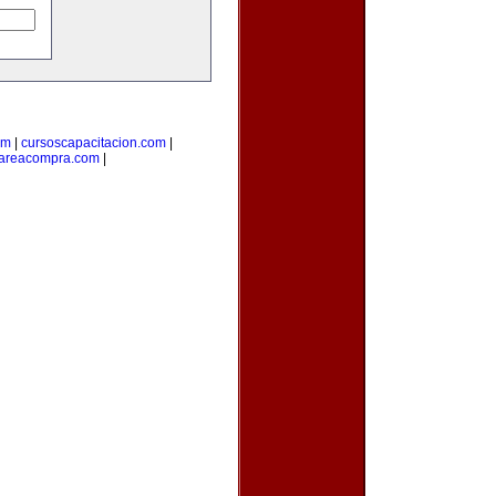
om
|
cursoscapacitacion.com
|
areacompra.com
|