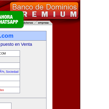
s.com
 puesto en Venta
.COM
iÃ³n
,
Sociedad
tas