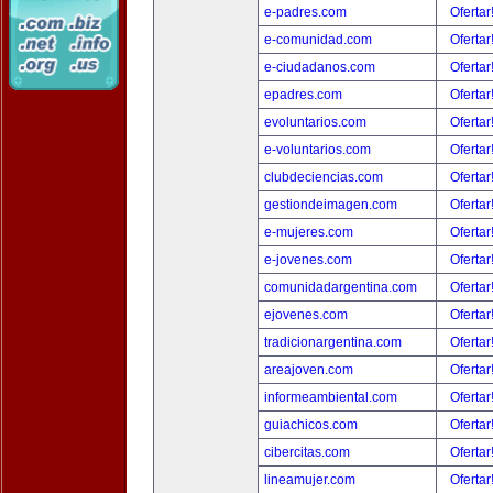
e-padres.com
Ofertar
e-comunidad.com
Ofertar
e-ciudadanos.com
Ofertar
epadres.com
Ofertar
evoluntarios.com
Ofertar
e-voluntarios.com
Ofertar
clubdeciencias.com
Ofertar
gestiondeimagen.com
Ofertar
e-mujeres.com
Ofertar
e-jovenes.com
Ofertar
comunidadargentina.com
Ofertar
ejovenes.com
Ofertar
tradicionargentina.com
Ofertar
areajoven.com
Ofertar
informeambiental.com
Ofertar
guiachicos.com
Ofertar
cibercitas.com
Ofertar
lineamujer.com
Ofertar