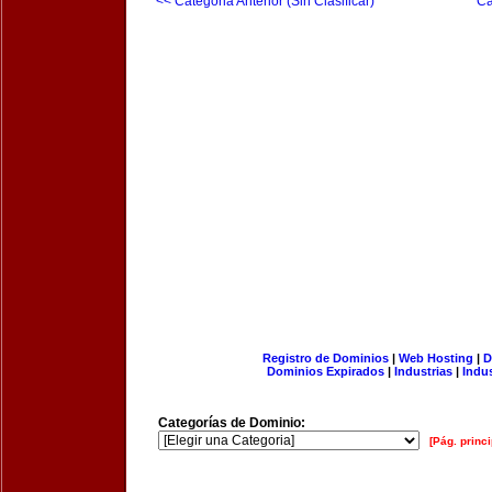
<< Categoria Anterior (Sin Clasificar)
Ca
Registro de Dominios
|
Web Hosting
|
D
Dominios Expirados
|
Industrias
|
Indu
Categorías de Dominio:
[Pág. princi