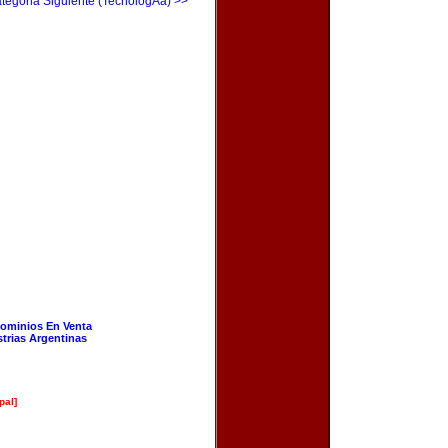
tegoria Siguiente (TecnologÃ­a) >>
ominios En Venta
strias Argentinas
pal]