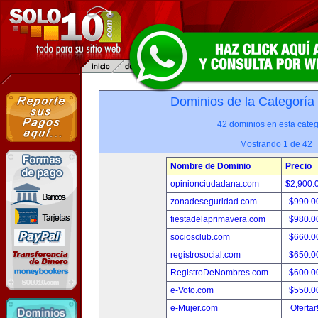
Dominios de la Categoría
42 dominios en esta categ
Mostrando 1 de 42
Nombre de Dominio
Precio
opinionciudadana.com
$2,900.
zonadeseguridad.com
$990.0
fiestadelaprimavera.com
$980.0
sociosclub.com
$660.0
registrosocial.com
$650.0
RegistroDeNombres.com
$600.0
e-Voto.com
$550.0
e-Mujer.com
Ofertar