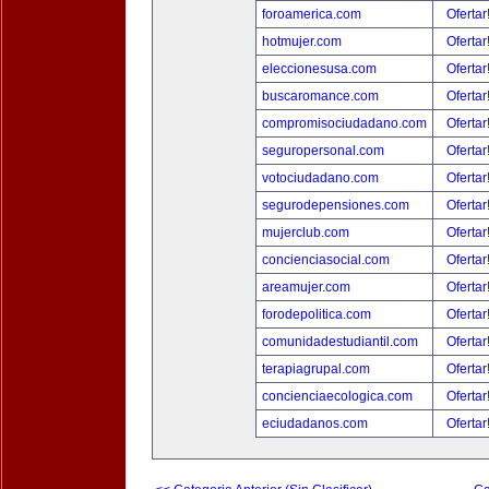
foroamerica.com
Ofertar
hotmujer.com
Ofertar
eleccionesusa.com
Ofertar
buscaromance.com
Ofertar
compromisociudadano.com
Ofertar
seguropersonal.com
Ofertar
votociudadano.com
Ofertar
segurodepensiones.com
Ofertar
mujerclub.com
Ofertar
concienciasocial.com
Ofertar
areamujer.com
Ofertar
forodepolitica.com
Ofertar
comunidadestudiantil.com
Ofertar
terapiagrupal.com
Ofertar
concienciaecologica.com
Ofertar
eciudadanos.com
Ofertar